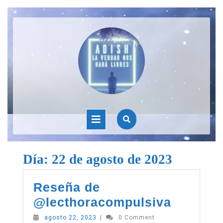
Skip
to
content
Open
Button
Día:
22 de agosto de 2023
Reseña de
Reseña
@lecthoracompulsiva
de
agosto
agosto 22, 2023
|
0 Comment