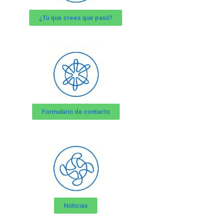
¿Tú que crees que pasó?
Formulario de contacto
Noticias