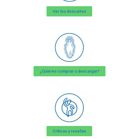
Ver los descartes
¿Quieres comprar o descargar?
Críticas y reseñas