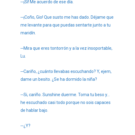
─¡Sí! Me acuerdo de ese día.
─¡Coño, Gio! Que susto me has dado. Déjame que
me levante para que puedas sentarte junto a tu
maridín.
─Mira que eres tontorrón y a la vez insoportable,
Lu.
─Cariño, ¿cuánto llevabas escuchando? Y, ejem,
dame un besito. ¿Se ha dormido la niña?
─Si, cariño. Sunshine duerme. Toma tu beso y…
he escuchado casi todo porque no sois capaces
de hablar bajo.
─¿Y?