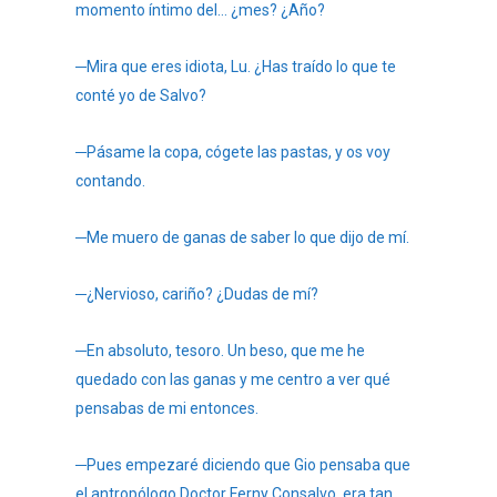
momento íntimo del… ¿mes? ¿Año?
─Mira que eres idiota, Lu. ¿Has traído lo que te
conté yo de Salvo?
─Pásame la copa, cógete las pastas, y os voy
contando.
─Me muero de ganas de saber lo que dijo de mí.
─¿Nervioso, cariño? ¿Dudas de mí?
─En absoluto, tesoro. Un beso, que me he
quedado con las ganas y me centro a ver qué
pensabas de mi entonces.
─Pues empezaré diciendo que Gio pensaba que
el antropólogo Doctor Ferny Consalvo, era tan