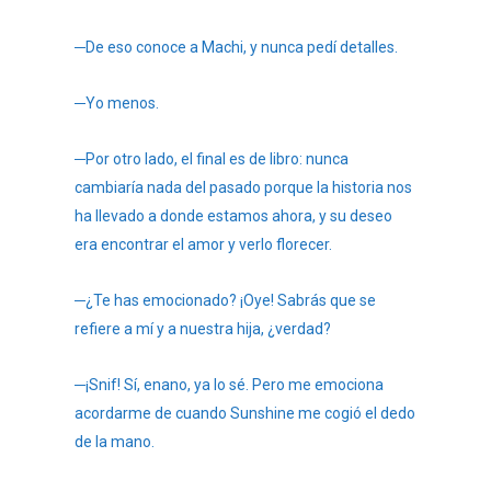
─De eso conoce a Machi, y nunca pedí detalles.
─Yo menos.
─Por otro lado, el final es de libro: nunca
cambiaría nada del pasado porque la historia nos
ha llevado a donde estamos ahora, y su deseo
era encontrar el amor y verlo florecer.
─¿Te has emocionado? ¡Oye! Sabrás que se
refiere a mí y a nuestra hija, ¿verdad?
─¡Snif! Sí, enano, ya lo sé. Pero me emociona
acordarme de cuando Sunshine me cogió el dedo
de la mano.