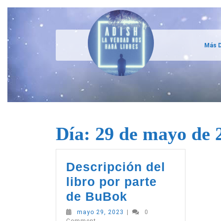
Skip
to
content
Más D
Día:
29 de mayo de 
Descripción del
libro por parte
Descripción
de BuBok
del
mayo
mayo 29, 2023
|
0
29,
Comment