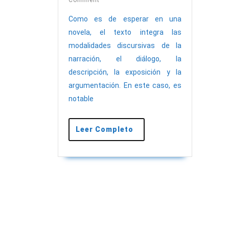
libro
2023
por
Como es de esperar en una
novela, el texto integra las
parte
modalidades discursivas de la
de
narración, el diálogo, la
BuBok
descripción, la exposición y la
argumentación. En este caso, es
notable
Leer
Leer Completo
Completo